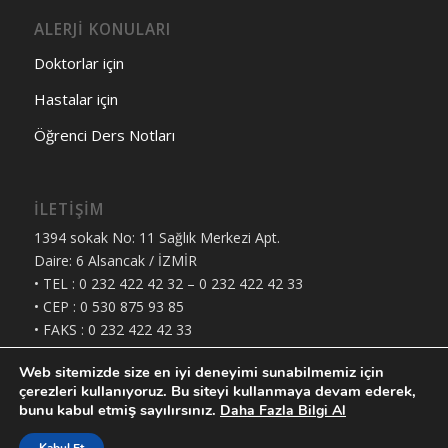
ALERJİ KONULARI
Doktorlar için
Hastalar için
Öğrenci Ders Notları
İLETİŞİM
1394 sokak No: 11 Sağlık Merkezi Apt.
Daire: 6 Alsancak / İZMİR
• TEL : 0 232 422 42 32 – 0 232 422 42 33
• CEP : 0 530 875 93 85
• FAKS : 0 232 422 42 33
• E-MAIL : ali.kokuludag@ege.edu.tr
Web sitemizde size en iyi deneyimi sunabilmemiz için
çerezleri kullanıyoruz. Bu siteyi kullanmaya devam ederek,
bunu kabul etmiş sayılırsınız.
Daha Fazla Bilgi Al
Tüm Hakları Saklıdır | Ali Kokuludağ - Tasarım |
Localveri Dijital
İletişim Çözümleri