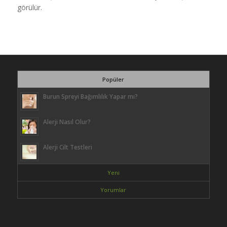
görülür.
Popüler
Burun Spreyi Bağımlılık Yapar mı?
Alerji Nasıl Olur?
Alerji Cilt Testleri
Yeni
Yorumlar