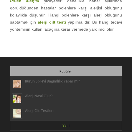
Polen alerjisi
şikayetleri genellikle bahar aylarında
görüldüğünden hastalar polenlere karşı alerjisi olduğunu
kolaylıkla düşünür. Hangi polenlere karşı alerji olduğunu
saptamak için
alerji cilt testi
yapılmalıdır. Bu hangi tedavi
yönteminin kullanılacağına karar vermede yardımcı olur.
Popüler
Burun Spreyi Bağımlılık Yapar mı?
Alerji Nasıl Olur?
Alerji Cilt Testleri
Yeni