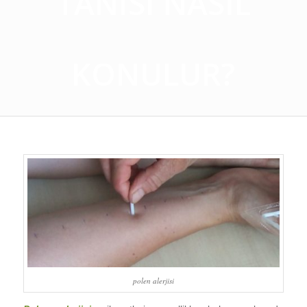
TANISI NASIL
KONULUR?
polen alerjisi