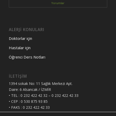
Yorumlar
ALERJİ KONULARI
Doktorlar için
Hastalar için
Öğrenci Ders Notları
İLETİŞİM
1394 sokak No: 11 Sağlık Merkezi Apt.
Daire: 6 Alsancak / İZMİR
• TEL : 0 232 422 42 32 – 0 232 422 42 33
• CEP : 0 530 875 93 85
• FAKS : 0 232 422 42 33
• E-MAIL : ali.kokuludag@ege.edu.tr