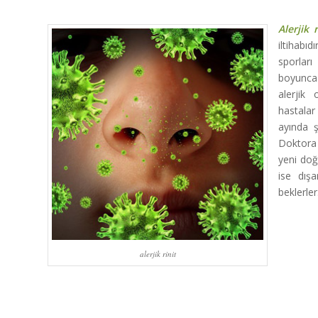
Alerjik r
iltihabı
sporları
boyunca o
alerjik 
hastalar
ayında ş
Doktora 
yeni doğ
ise dış
beklerler
alerjik rinit