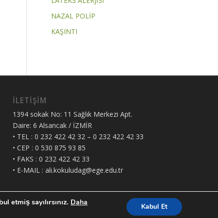
LATEKS ALERJİSİ
NAZAL POLİP
KAŞINTI
İLETİŞİM
1394 sokak No: 11 Sağlık Merkezi Apt.
Daire: 6 Alsancak / İZMİR
• TEL : 0 232 422 42 32 – 0 232 422 42 33
• CEP : 0 530 875 93 85
• FAKS : 0 232 422 42 33
• E-MAIL : ali.kokuludag@ege.edu.tr
ul etmiş sayılırsınız.
Daha
Kabul Et