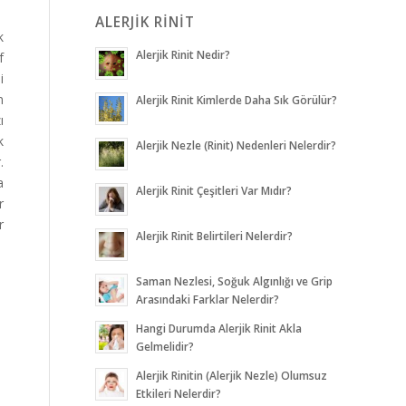
ALERJİK RİNİT
k
Alerjik Rinit Nedir?
f
i
n
Alerjik Rinit Kimlerde Daha Sık Görülür?
ı
k
Alerjik Nezle (Rinit) Nedenleri Nelerdir?
.
a
Alerjik Rinit Çeşitleri Var Mıdır?
r
r
Alerjik Rinit Belirtileri Nelerdir?
Saman Nezlesi, Soğuk Algınlığı ve Grip
Arasındaki Farklar Nelerdir?
Hangi Durumda Alerjik Rinit Akla
Gelmelidir?
Alerjik Rinitin (Alerjik Nezle) Olumsuz
Etkileri Nelerdir?