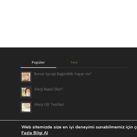
Popüler
Yeni
Burun Spreyi Bağımlılık Yapar mı?
Alerji Nasıl Olur?
Alerji Cilt Testleri
Web sitemizde size en iyi deneyimi sunabilmemiz için çe
Tüm Hakları Saklıdır | Ali Kokuludağ - Tasarım |
Localveri Dijital İletiş
Fazla Bilgi Al