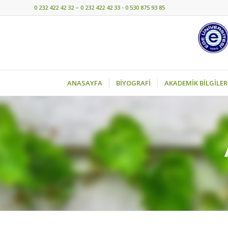
0 232 422 42 32 – 0 232 422 42 33 - 0 530 875 93 85
ANASAYFA
BİYOGRAFİ
AKADEMİK BİLGİLER