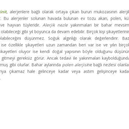
init
, alerjenlere bağlı olarak ortaya çıkan burun mukozasının alerji
dır. Bu alerjenler solunan havada bulunan ev tozu akarı, polen, kü
 ve hayvan tüyleridir.
Alerjik nezle
yakınmaları bir bahar mevsim
labileceği gibi yıl boyunca da devam edebilir. Birçok kişi şikayetlerini
olabileceğini düşünmez. Soğuk algınlığı olarak değerlendirir. Baz
 ise özellikle şikayetleri uzun zamandan beri var ise ve yılın birço
ikayetleri oluyor ise kendi doğal yapısının böyle olduğunu düşünür
gitmeyi gereksiz görür. Ancak tedavi ile yakınmaları kaybolduğund
muş gibi olurlar. Bahar aylarında
polen alerjisi
ne bağlı nezlesi olanla
arıya çıkamaz hale gelinceye kadar veya astım gelişinceye kada
.