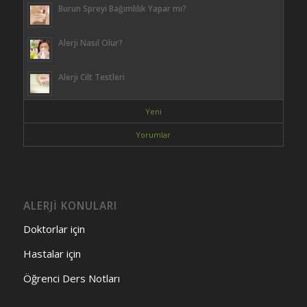
Burun Spreyi Bağımlılık Yapar mı?
Alerji Nasıl Olur?
Alerji Cilt Testleri
Yeni
Yorumlar
ALERJİ KONULARI
Doktorlar için
Hastalar için
Öğrenci Ders Notları